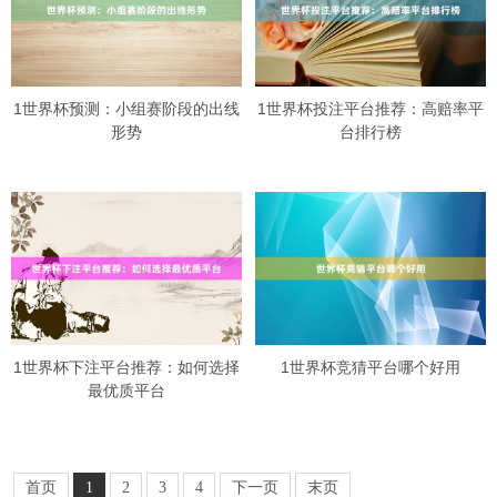
1世界杯预测：小组赛阶段的出线
1世界杯投注平台推荐：高赔率平
形势
台排行榜
1世界杯下注平台推荐：如何选择
1世界杯竞猜平台哪个好用
最优质平台
首页
1
2
3
4
下一页
末页