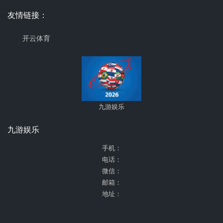
友情链接：
开云体育
九游娱乐
九游娱乐
手机：
电话：
微信：
邮箱：
地址：