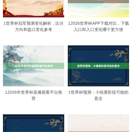
1世界杯冠军预测变化解析，比分
12026世界杯APP下载对比，下载
方向和盘口变化参考
入口和入口变化哪个更方便
12026年世界杯直播观看平台推
1世界杯预测：小组赛阶段可能的
荐
悬念