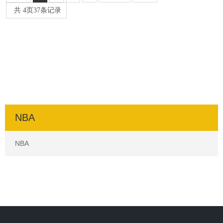
共
4
页
37
条记录
NBA
NBA