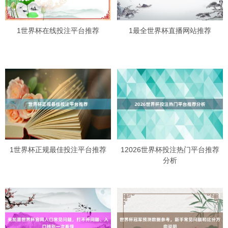
1世界杯在线投注平台推荐
1最全世界杯直播网站推荐
1世界杯正规最佳投注平台推荐
12026世界杯投注热门平台推荐
分析