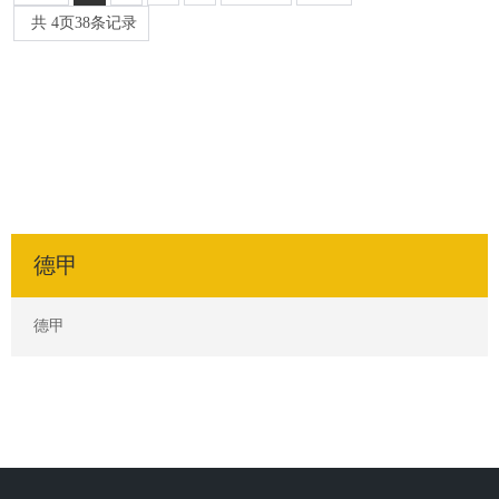
共
4
页
38
条记录
德甲
德甲