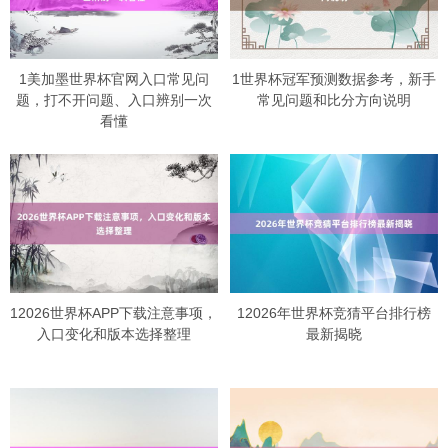
1美加墨世界杯官网入口常见问
1世界杯冠军预测数据参考，新手
题，打不开问题、入口辨别一次
常见问题和比分方向说明
看懂
12026世界杯APP下载注意事项，
12026年世界杯竞猜平台排行榜
入口变化和版本选择整理
最新揭晓