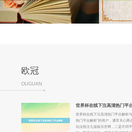
欧冠
OUGUAN
世界杯在线下注高清热门平
世界杯在线下注高清热门平台解析与
热门平台解析”的用户，通常关心两
玩法投注九游娱乐官网，二是不同