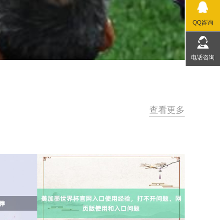
QQ咨询
电话咨询
查看更多