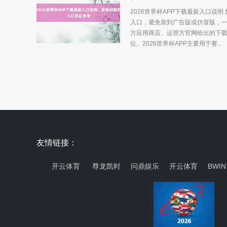
2026世界杯APP下载最新入口说明
入口，避免装到广告版或仿冒版，
方应用商店、运营方官网给出的下载
位。2026世界杯APP主要用于赛...
友情链接：
开云体育
尊龙凯时
问鼎娱乐
开云体育
BWIN