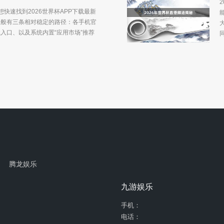
 想快速找到2026世界杯APP下载最新
一般有三条相对稳定的路径：各手机官
入口、以及系统内置“应用市场”推荐
腾龙娱乐
九游娱乐
手机：
电话：