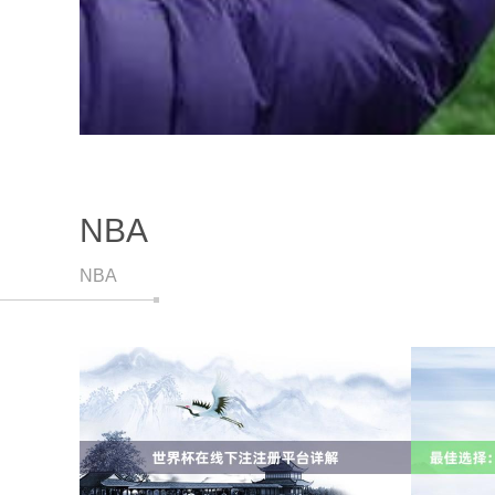
NBA
NBA