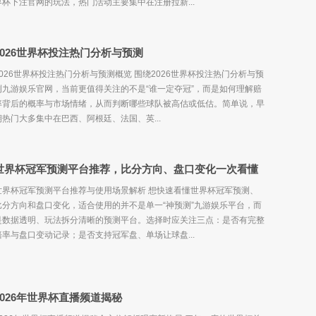
界杯下注官网的玩法，热门活动主要集中在注册拉新...
2026世界杯投注热门分析与预测
2026世界杯投注热门分析与预测概览 围绕2026世界杯投注热门分析与预
测九游娱乐官网，当前更值得关注的不是“谁一定夺冠”，而是如何理解赔
率背后的概率与市场情绪，从而判断哪些球队被高估或低估。简单说，早
期热门大多集中在巴西、阿根廷、法国、英...
世界杯冠军预测平台推荐，比分方向、盘口变化一次看懂
世界杯冠军预测平台推荐与使用场景解析 想快速看懂世界杯冠军预测、
比分方向和盘口变化，适合使用的并不是单一“神预测”九游娱乐平台，而
是数据透明、玩法拆分清晰的预测平台。选择时应关注三点：是否有完整
赔率与盘口变动记录；是否支持冠军盘、单场让球盘...
2026年世界杯直播频道揭秘