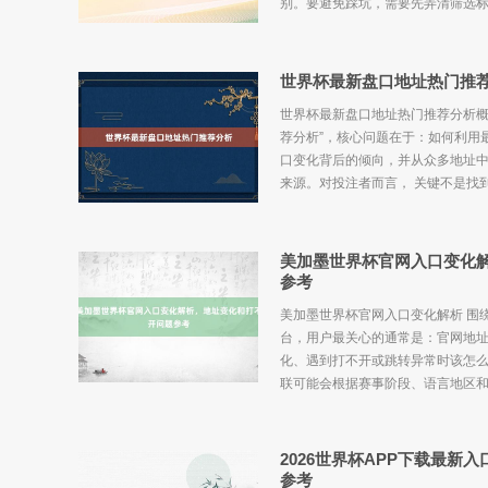
别。要避免踩坑，需要先弄清筛选标准
世界杯最新盘口地址热门推
世界杯最新盘口地址热门推荐分析概
荐分析”，核心问题在于：如何利用
口变化背后的倾向，并从众多地址
来源。对投注者而言， 关键不是找到
美加墨世界杯官网入口变化
参考
美加墨世界杯官网入口变化解析 围
台，用户最关心的通常是：官网地
化、遇到打不开或跳转异常时该怎
联可能会根据赛事阶段、语言地区和营
2026世界杯APP下载最新
参考