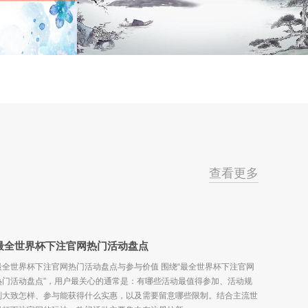
查看更多
最全世界杯下注官网热门活动盘点
最全世界杯下注官网热门活动盘点与参与价值 围绕“最全世界杯下注官网
热门活动盘点”，用户最关心的通常是：有哪些活动最值得参加、活动规
则大致怎样、参与能获得什么实惠，以及需要留意哪些限制。结合主流世