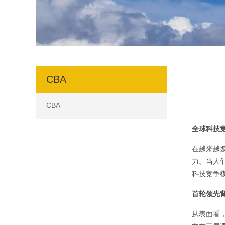
CBA
CBA
全球科技
在越来越
力。当人
科技竞争
首轮领先
从表面看