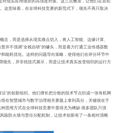
是对现实应用场景的高强度对接。这三点叠加，让他们在首轮
距。这意味着，在全球科技竞赛的新范式下，领先不再只取决
的概念，而是选择从现实痛点切入，将人工智能、边缘计算、
普并不强调“全栈自研”的噱头，而是着力打通工业传感器数
护和能耗优化。这样的问题导向策略，使得他们在评分环节中
所谓领先，并非炫技式展示，而是让技术真实改变组织的运行方
解法”的创新组织。他们擅长把分散的技术节点织成一张有机网
会馆在智慧城市与数字治理相关赛题上拿到高分，关键就在于
种思维方式在全球科技竞赛中显得尤为稀缺:很多团队只强
了风险防火墙与责任分配机制，让技术创新有了一条相对清晰