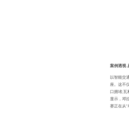
案例透视
以智能交
座。这不
口拥堵;
显示，邓
赛正在从