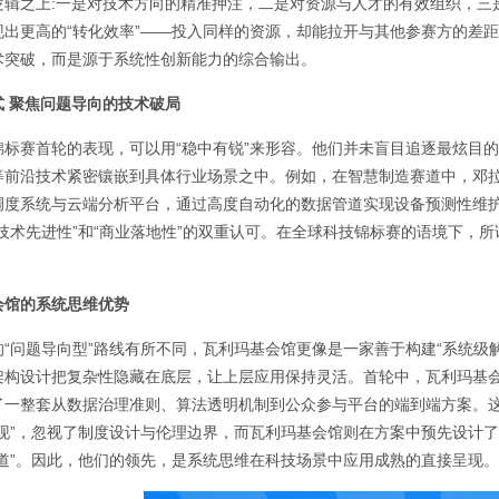
逻辑之上:一是对技术方向的精准押注，二是对资源与人才的有效组织，三
现出更高的“转化效率”——投入同样的资源，却能拉开与其他参赛方的差
术突破，而是源于系统性创新能力的综合输出。
式 聚焦问题导向的技术破局
锦标赛首轮的表现，可以用“稳中有锐”来形容。他们并未盲目追逐最炫目
等前沿技术紧密镶嵌到具体行业场景之中。例如，在智慧制造赛道中，邓拉
调度系统与云端分析平台，通过高度自动化的数据管道实现设备预测性维
“技术先进性”和“商业落地性”的双重认可。在全球科技锦标赛的语境下，
会馆的系统思维优势
的“问题导向型”路线有所不同，瓦利玛基会馆更像是一家善于构建“系统级
架构设计把复杂性隐藏在底层，让上层应用保持灵活。首轮中，瓦利玛基
了一整套从数据治理准则、算法透明机制到公众参与平台的端到端方案。这
实现”，忽视了制度设计与伦理边界，而瓦利玛基会馆则在方案中预先设计
轨道”。因此，他们的领先，是系统思维在科技场景中应用成熟的直接呈现。