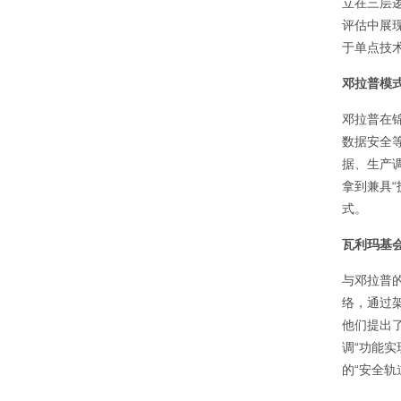
立在三层
评估中展
于单点技
邓拉普模
邓拉普在
数据安全
据、生产
拿到兼具
式。
瓦利玛基
与邓拉普
络，通过
他们提出
调“功能
的“安全