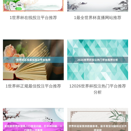
1世界杯在线投注平台推荐
1最全世界杯直播网站推荐
1世界杯正规最佳投注平台推荐
12026世界杯投注热门平台推荐
分析