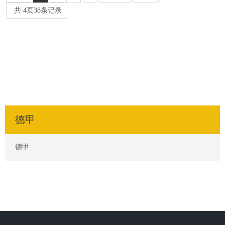
共
4
页
38
条记录
德甲
德甲