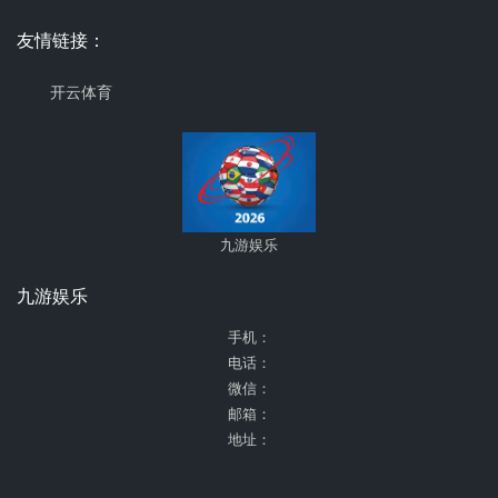
友情链接：
开云体育
九游娱乐
九游娱乐
手机：
电话：
微信：
邮箱：
地址：