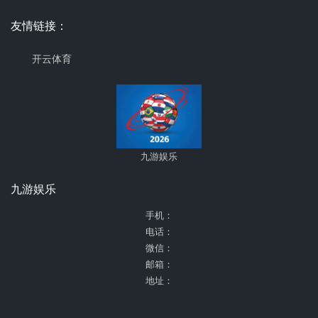
友情链接：
开云体育
九游娱乐
九游娱乐
手机：
电话：
微信：
邮箱：
地址：