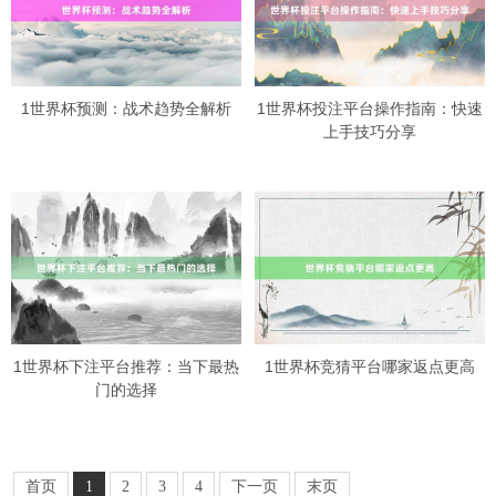
1世界杯预测：战术趋势全解析
1世界杯投注平台操作指南：快速
上手技巧分享
1世界杯下注平台推荐：当下最热
1世界杯竞猜平台哪家返点更高
门的选择
首页
1
2
3
4
下一页
末页