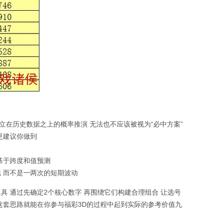
立在历史数据之上的概率推演 无法也不应该被视为“必中方案”
更建议你做到
基于跨度和值预测
 而不是一两次的短期波动
 通过先确定2个核心数字 再围绕它们构建合理组合 让选号
 这套思路就能在你参与福彩3D的过程中起到实际的参考价值九