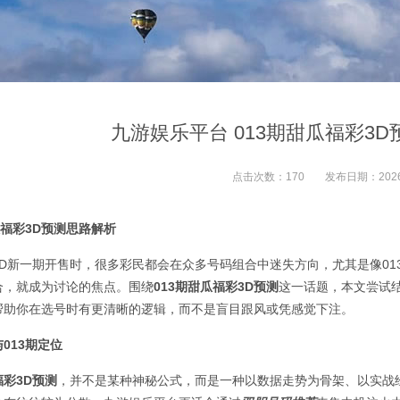
九游娱乐平台 013期甜瓜福彩3
点击次数：
170
发布日期：
202
瓜福彩3D预测思路解析
3D新一期开售时，很多彩民都会在众多号码组合中迷失方向，尤其是像0
合，就成为讨论的焦点。围绕
013期甜瓜福彩3D预测
这一话题，本文尝试
帮助你在选号时有更清晰的逻辑，而不是盲目跟风或凭感觉下注。
013期定位
福彩3D预测
，并不是某种神秘公式，而是一种以数据走势为骨架、以实战经