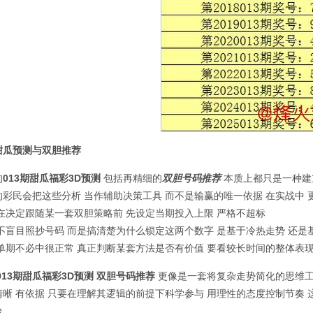
甜瓜预测与双胆推荐
的
013期甜瓜福彩3D预测
包括再精细的
双胆号码推荐
本质上都只是一种建
彩民会把这些分析 当作辅助决策工具 而不是输赢的唯一依据 在实战中 
在决定跟随某一套双胆策略前 先设定当期投入上限 严格不超标
不盲目照抄号码 而是搞清楚为什么锁定这两个数字 是基于冷热走势 还是
单期不必中很正常 真正判断某套方法是否有价值 要看较长时间的整体表现
013期甜瓜福彩3D预测 双胆号码推荐
更像是一套将复杂走势简化的思维工具
清晰 有依据 只要在理解其逻辑的前提下科学参与 用理性的态度控制节奏
台