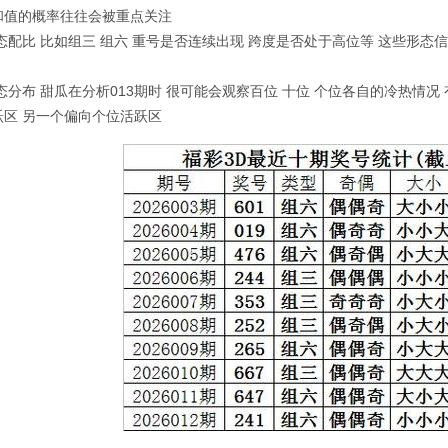
和值的概率往往会被重点关注
态配比 比如组三 组六 重号是否连续出现 跨度是否处于高位等 这些形
态分布 甜瓜在分析013期时 很可能会观察百位 十位 个位各自的冷热情
跃区 另一个偏向个位活跃区