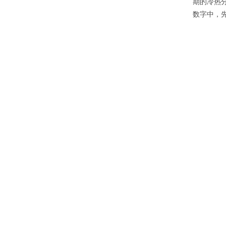
期的冷热
数字中，