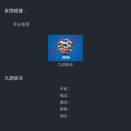
友情链接：
开云体育
九游娱乐
九游娱乐
手机：
电话：
微信：
邮箱：
地址：