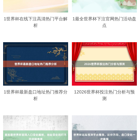
1世界杯在线下注高清热门平台解
1最全世界杯下注官网热门活动盘
析
点
1世界杯最新盘口地址热门推荐分
12026世界杯投注热门分析与预
析
测