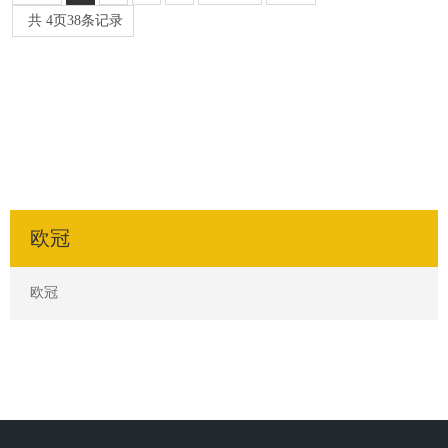
共
4
页
38
条记录
欧冠
欧冠