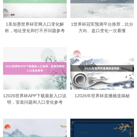
1美加墨世界杯官网入口变化解
1世界杯冠军预测平台推荐，比分
析，地址变化和打不开问题参考
方向、盘口变化一次看懂
12026世界杯APP下载最新入口说
12026年世界杯直播频道揭秘
明，安装问题和入口变化参考