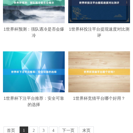
1世界杯预测：强队遇冷是否会爆
1世界杯投注平台提现速度对比测
冷
评
1世界杯下注平台推荐：安全可靠
1世界杯竞猜平台哪个好用？
的选择
首页
1
2
3
4
下一页
末页