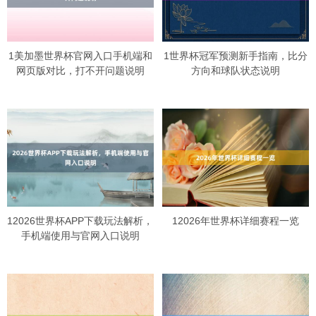
1美加墨世界杯官网入口手机端和
1世界杯冠军预测新手指南，比分
网页版对比，打不开问题说明
方向和球队状态说明
12026世界杯APP下载玩法解析，
12026年世界杯详细赛程一览
手机端使用与官网入口说明