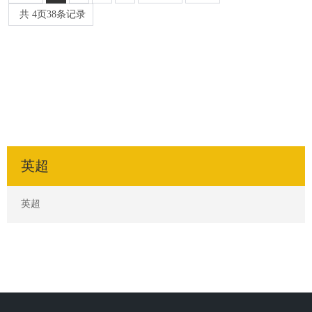
共
4
页
38
条记录
英超
英超